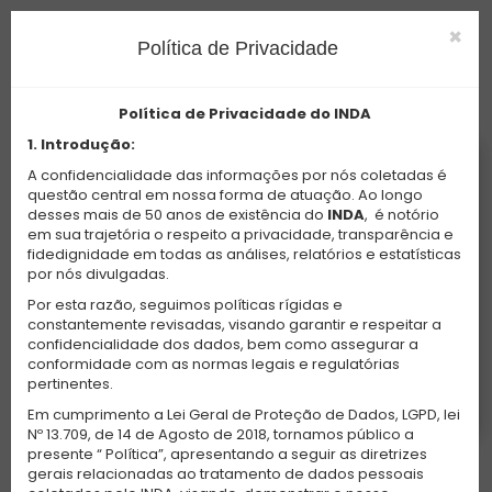
×
Política de Privacidade
Política de Privacidade do INDA
1. Introdução:
Login para iniciar sua sessão
A confidencialidade das informações por nós coletadas é
questão central em nossa forma de atuação. Ao longo
desses mais de 50 anos de existência do
INDA
, é notório
em sua trajetória o respeito a privacidade, transparência e
fidedignidade em todas as análises, relatórios e estatísticas
por nós divulgadas.
Por esta razão, seguimos políticas rígidas e
constantemente revisadas, visando garantir e respeitar a
Leia a Política de Privacidade
confidencialidade dos dados, bem como assegurar a
conformidade com as normas legais e regulatórias
Esqueceu a Senha?
pertinentes.
Em cumprimento a Lei Geral de Proteção de Dados, LGPD, lei
Nº 13.709, de 14 de Agosto de 2018, tornamos público a
presente “ Política”, apresentando a seguir as diretrizes
gerais relacionadas ao tratamento de dados pessoais