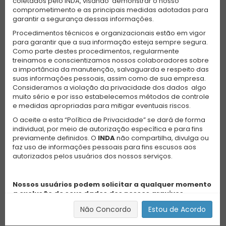
coletados pelo INDA, visando demonstrar o nosso
comprometimento e as principais medidas adotadas para
garantir a segurança dessas informações.
Procedimentos técnicos e organizacionais estão em vigor
para garantir que a sua informação esteja sempre segura.
Como parte destes procedimentos, regularmente
treinamos e conscientizamos nossos colaboradores sobre
a importância da manutenção, salvaguarda e respeito das
suas informações pessoais, assim como de sua empresa.
Consideramos a violação da privacidade dos dados algo
muito sério e por isso estabelecemos métodos de controle
e medidas apropriadas para mitigar eventuais riscos.
O aceite a esta “Política de Privacidade” se dará de forma
individual, por meio de autorização específica e para fins
previamente definidos. O
INDA
não compartilha, divulga ou
faz uso de informações pessoais para fins escusos aos
autorizados pelos usuários dos nossos serviços.
Nossos usuários podem solicitar a qualquer momento
a exclusão de seus dados dos nossos arquivos
digitais. Para tanto, basta entrar em contato
Não Concordo
Estou de Acordo
conosco no e-mail
contato@inda.org.br
, ou ainda,
solicitar tal exclusão nos links específicos